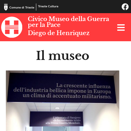
Trieste Cultura
Comune di Trieste
Civico Museo della Guerra
per la Pace
Diego de Henriquez
Il museo