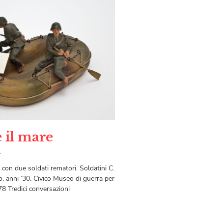
e il mare
1
on due soldati rematori. Soldatini C.
o, anni ’30. Civico Museo di guerra per
278 Tredici conversazioni