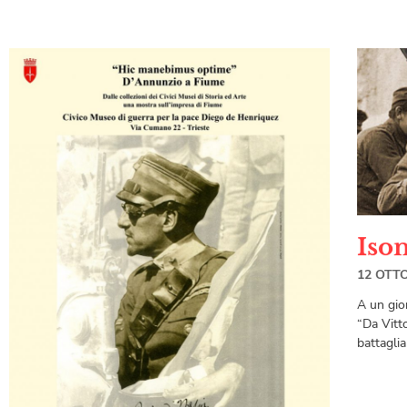
Ison
12 OTT
A un gio
“Da Vitto
battagli