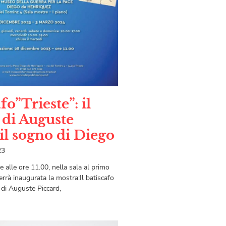
afo”Trieste”: il
 di Auguste
 il sogno di Diego
23
 alle ore 11.00, nella sala al primo
rrà inaugurata la mostra:Il batiscafo
to di Auguste Piccard,