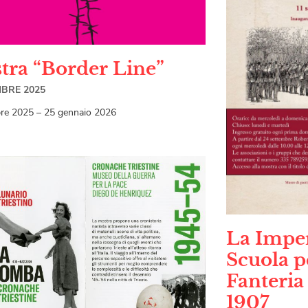
tra “Border Line”
MBRE 2025
re 2025 – 25 gennaio 2026
La Imper
Scuola p
Fanteria 
1907