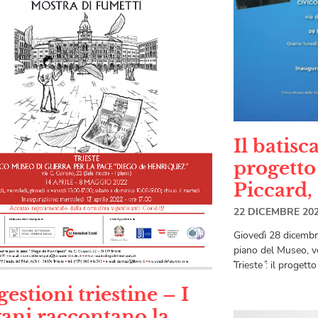
Il batisc
progetto
Piccard,
22 DICEMBRE 20
Giovedì 28 dicembre
piano del Museo, ve
̋Trieste ̋: il proget
estioni triestine – I
vani raccontano la