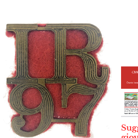
Sugg
gio