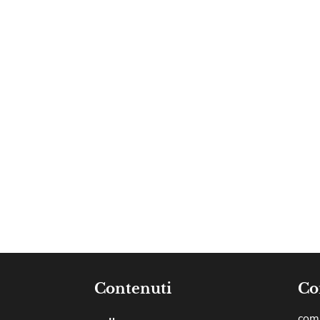
Contenuti
Co
comu