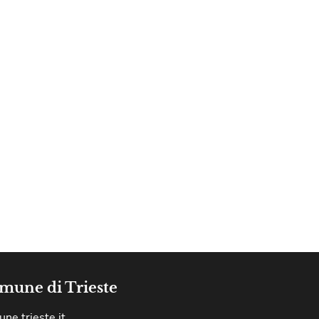
mune di Trieste
ne.trieste.it