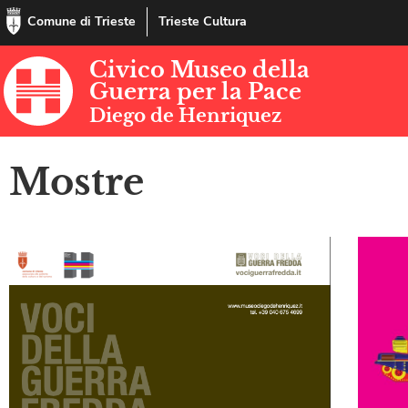
Comune di Trieste
Trieste Cultura
Civico Museo della
Guerra per la Pace
Diego de Henriquez
Mostre