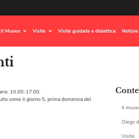
Il Museo
Visite
Visite guidate e didattica
Notizie
nti
Conte
ario: 10.00-17.00.
atuito come il giorno 5, prima domenica del
Il muse
Diego d
Visite