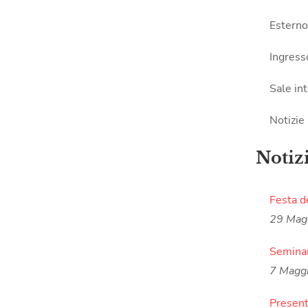
Esterno
Ingress
Sale in
Notizie
Notiz
Festa d
29 Mag
Seminar
7 Magg
Present