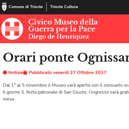
Comune di Trieste
Trieste Cultura
Civico Museo della
Guerra per la Pace
Diego de Henriquez
Orari ponte Ognissa
Notizie
Pubblicato
venerdì 27 Ottobre 2017
Dal 1° al 5 novembre il Museo sarà aperto con il consueto or
Il giorno 3, festa patronale di San Giusto, l’ingresso sarà gr
mese.