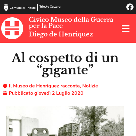
Trieste Cultura
Comune di Trieste
Civico Museo della Guerra
per la Pace
Diego de Henriquez
Al cospetto di un
“gigante”
Il Museo de Henriquez racconta
,
Notizie
Pubblicato
giovedì 2 Luglio 2020