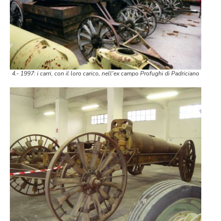
4.- 1997: i carri, con il loro carico, nell'ex campo Profughi di Padriciano