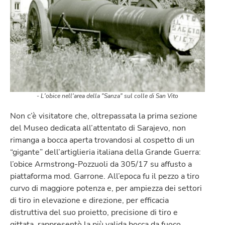
- L'obice nell'area della "Sanza" sul colle di San Vito
Non c’è visitatore che, oltrepassata la prima sezione
del Museo dedicata all’attentato di Sarajevo, non
rimanga a bocca aperta trovandosi al cospetto di un
“gigante” dell’artiglieria italiana della Grande Guerra:
l’obice Armstrong-Pozzuoli da 305/17 su affusto a
piattaforma mod. Garrone. All’epoca fu il pezzo a tiro
curvo di maggiore potenza e, per ampiezza dei settori
di tiro in elevazione e direzione, per efficacia
distruttiva del suo proietto, precisione di tiro e
gittata, rappresentò la più valida bocca da fuoco