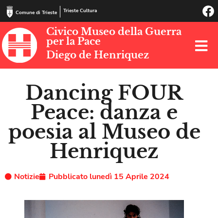
Trieste Cultura
Comune di Trieste
Civico Museo della Guerra
per la Pace
Diego de Henriquez
Dancing FOUR
Peace: danza e
poesia al Museo de
Henriquez
Notizie
Pubblicato
lunedì 15 Aprile 2024