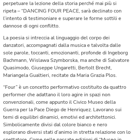
perpetuare la lezione della storia perché mai più si
ripeta – “DANCING FOUR PEACE, sarà declinato con
l’intento di testimoniare e superare le forme sottili e
dannose di ogni conflitto.
La poesia si intreccia al linguaggio del corpo dei
danzatori, accompagnati dalla musica e talvolta dalle
sole parole, toccanti, emozionanti, profonde di Ingeborg
Bachmann, Wislawa Szymborska, ma anche di Salvatore
Quasimodo, Giuseppe Ungaretti, Bertolt Brecht,
Mariangela Gualtieri, recitate da Maria Grazia Plos.
“Four” è un concetto performativo costituito da quattro
performer che adattano il loro agire in spazi non
convenzionali, come appunto il Civico Museo della
Guerra per la Pace Diego de Henriquez. Lavorano sui
temi di equilibri dinamici, emotivi ed architettonici.
Simbolicamente divisi dal colore bianco e nero
esplorano diversi stati d’animo in stretta relazione con lo
spettatore. Come nelle passate edizioni di “Museo in