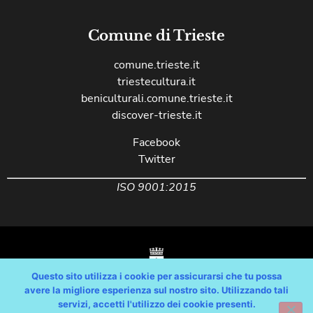
Comune di Trieste
comune.trieste.it
triestecultura.it
beniculturali.comune.trieste.it
discover-trieste.it
Facebook
Twitter
ISO 9001:2015
Questo sito utilizza i cookie per assicurarsi che tu possa
avere la migliore esperienza sul nostro sito. Utilizzando tali
servizi, accetti l'utilizzo dei cookie presenti.
Copyright © Comune di Trieste – partita Iva 00210240321 – tutti i diritti