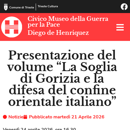
Trieste Cultura
Comune di Trieste
Civico Museo della Guerra
per la Pace
Diego de Henriquez
Presentazione del
volume “La Soglia
di Gorizia e la
difesa del confine
orientale italiano”
Notizie
Pubblicato
martedì 21 Aprile 2026
Venerdì 24 aprile 2026, ore 16.30