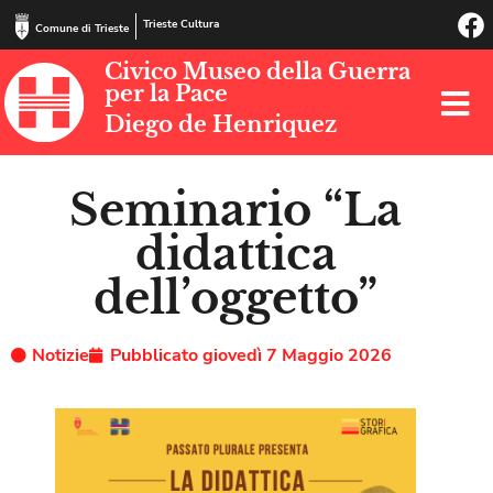
Trieste Cultura
Comune di Trieste
Civico Museo della Guerra
per la Pace
Diego de Henriquez
Seminario “La
didattica
dell’oggetto”
Notizie
Pubblicato
giovedì 7 Maggio 2026