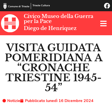
Trieste Cultura
Comune di Trieste
Civico Museo della Guerra
per la Pace
Diego de Henriquez
VISITA GUIDATA
POMERIDIANA A
“CRONACHE
TRIESTINE 1945-
54”
Notizie
Pubblicato
lunedì 16 Dicembre 2024